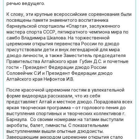
речью ведущего.
К слову, эти крупные всероссийские соревнования были
посвящены памяти знаменитого воспитанника
барнаульской спортшколы «Спарта», заслуженного
мастера спорта СССР, пятикратного чемпиона мира по
самбо Владимира Шкалова. На торжественной
церемонии открытия первенства России по дзюдо
присутствовали дети и внук легендарной для мира
дзюдо личности, а также Заместитель председателя
Правительства Алтайского края
Губин Д.С. и почетные
гости - Президент Федерации дзюдо России
Соловейчик С.И и Президент Федерации дзюдо
Алтайского края Нифонтов И.В.
После красочной церемонии гостям в увлекательной
форме видеоряда рассказали, что из себя
представляет Алтай и местное дзюдо. Порадовала всех
яркая творческая программа – от горлового пения до
выступления спортивных и творческих коллективов г.
Барнаула.
Со своими номерами на татами выступали
акробаты, балет, гимнасты. С показательными
выступлениями вышли опытные дзюдоисты.
Завершающим аккордом церемонии открытия стало