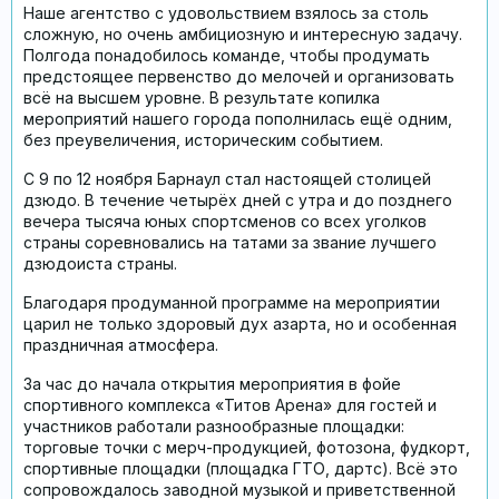
Кейсы
Наше агентство с удовольствием взялось за столь
сложную, но очень амбициозную и интересную задачу.
Услуги
Полгода понадобилось команде, чтобы продумать
предстоящее первенство до мелочей и организовать
Блог
всё на высшем уровне. В результате копилка
мероприятий нашего города пополнилась ещё одним,
без преувеличения, историческим событием.
Контакты
С 9 по 12 ноября Барнаул стал настоящей столицей
дзюдо. В течение четырёх дней с утра и до позднего
вечера тысяча юных спортсменов со всех уголков
страны соревновались на татами за звание лучшего
дзюдоиста страны.
Благодаря продуманной программе на мероприятии
царил не только здоровый дух азарта, но и особенная
праздничная атмосфера.
За час до начала открытия мероприятия в фойе
спортивного комплекса «Титов Арена» для гостей и
участников работали разнообразные площадки:
торговые точки с мерч-продукцией, фотозона, фудкорт,
спортивные площадки (площадка ГТО, дартс). Всё это
сопровождалось заводной музыкой и приветственной